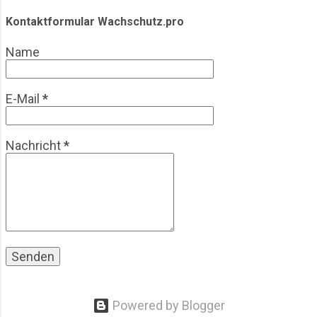
Olympische Spiele, ihre Entwicklung, praktische
Herausforderungen und wirtschaftliche Aspekte.
Kontaktformular Wachschutz.pro
Der Blick richtet sich bewusst auf die operative
Name
Realität einer Branche, die meist im Hintergrund
agiert. Einleitung & Hintergrund: Olympische
Spiele aus Sicht des Wachschutzes
E-Mail
*
Großveranstaltungen waren schon immer
sicherheitsrelevant. Bereits b...
Nachricht
*
Powered by Blogger