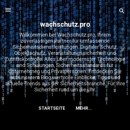
Direkt zum Hauptbereich
wachschutz.pro
Willkommen bei Wachschutz.pro, Ihrem
zuverlässigen Partner für umfassende
Sicherheitsdienstleistungen. Digitaler Schutz,
Objektschutz, Veranstaltungssicherheit und
Zutrittskontrolle. Alles über modernster Technologie
und Schulungen, Sicherheitsstandards für
Unternehmen und Privatpersonen. Entdecken Sie
auf unserem Blog wertvolle Einblicke, Tipps und
aktuelle Trends aus der Sicherheitsbranche. Für Ihre
Sicherheit rund um die Uhr.
STARTSEITE
MEHR…
KOOPERATIONEN, GASTBEITRÄGE &
EMPFEHLUNGEN