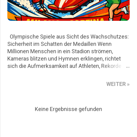
Olympische Spiele aus Sicht des Wachschutzes:
Sicherheit im Schatten der Medaillen Wenn
Millionen Menschen in ein Stadion strömen,
Kameras blitzen und Hymnen erklingen, richtet
sich die Aufmerksamkeit auf Athleten, Rekorde
und nationale Emotionen. Für den Wachschutz
beginnt die eigentliche Arbeit jedoch lange vor
WEITER »
dem ersten Startschuss. Die Olympischen Spiele
in Mailand und Cortina D`Ampezzo sind aus Sicht
des Wachschutzes nicht nur ein sportliches
Keine Ergebnisse gefunden
Großereignis, sondern auch ein logistisches
Puzzle aus Risikoanalysen, Personalplanung und
permanenter Präsenz. Dieser Artikel beleuchtet
die Rolle privater Sicherheitsdienste rund um