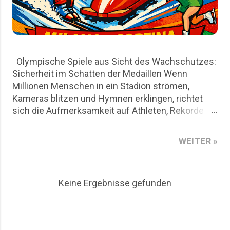
Olympische Spiele aus Sicht des Wachschutzes:
Sicherheit im Schatten der Medaillen Wenn
Millionen Menschen in ein Stadion strömen,
Kameras blitzen und Hymnen erklingen, richtet
sich die Aufmerksamkeit auf Athleten, Rekorde
und nationale Emotionen. Für den Wachschutz
beginnt die eigentliche Arbeit jedoch lange vor
WEITER »
dem ersten Startschuss. Die Olympischen Spiele
in Mailand und Cortina D`Ampezzo sind aus Sicht
des Wachschutzes nicht nur ein sportliches
Keine Ergebnisse gefunden
Großereignis, sondern auch ein logistisches
Puzzle aus Risikoanalysen, Personalplanung und
permanenter Präsenz. Dieser Artikel beleuchtet
die Rolle privater Sicherheitsdienste rund um