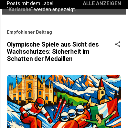
Posts mit dem Label
ALLE ANZEIGEN
P
"
Karlsruhe
" werden angezeigt.
o
s
Empfohlener Beitrag
t
Olympische Spiele aus Sicht des
s
Wachschutzes: Sicherheit im
Schatten der Medaillen