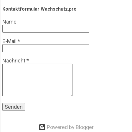
Olympische Spiele, ihre Entwicklung, praktische
Herausforderungen und wirtschaftliche Aspekte.
Kontaktformular Wachschutz.pro
Der Blick richtet sich bewusst auf die operative
Name
Realität einer Branche, die meist im Hintergrund
agiert. Einleitung & Hintergrund: Olympische
Spiele aus Sicht des Wachschutzes
E-Mail
*
Großveranstaltungen waren schon immer
sicherheitsrelevant. Bereits b...
Nachricht
*
Powered by Blogger