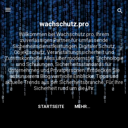
Direkt zum Hauptbereich
wachschutz.pro
Willkommen bei Wachschutz.pro, Ihrem
zuverlässigen Partner für umfassende
Sicherheitsdienstleistungen. Digitaler Schutz,
Objektschutz, Veranstaltungssicherheit und
Zutrittskontrolle. Alles über modernster Technologie
und Schulungen, Sicherheitsstandards für
Unternehmen und Privatpersonen. Entdecken Sie
auf unserem Blog wertvolle Einblicke, Tipps und
aktuelle Trends aus der Sicherheitsbranche. Für Ihre
Sicherheit rund um die Uhr.
STARTSEITE
MEHR…
KOOPERATIONEN, GASTBEITRÄGE &
EMPFEHLUNGEN