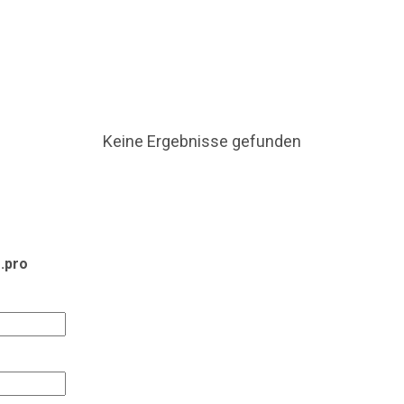
 Puzzle aus Risikoanalysen, Personalplanung und permane
Rolle privater Sicherheitsdienste rund um Olympische Spie
rungen und wirtschaftliche Aspekte. Der Blick richtet s
r Branche, die meist im Hintergrund agiert. Einleitung & 
Wachschutzes Großveranstaltungen waren schon immer si
Keine Ergebnisse gefunden
.pro