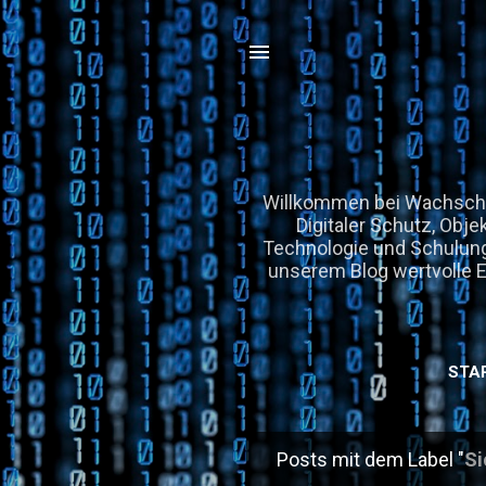
Willkommen bei Wachschut
Digitaler Schutz, Obje
Technologie und Schulung
unserem Blog wertvolle Ei
STA
Posts mit dem Label "
Si
P