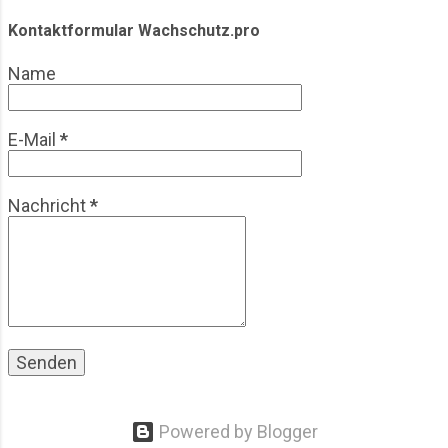
Olympische Spiele, ihre Entwicklung, praktische
Herausforderungen und wirtschaftliche Aspekte.
Kontaktformular Wachschutz.pro
Der Blick richtet sich bewusst auf die operative
Name
Realität einer Branche, die meist im Hintergrund
agiert. Einleitung & Hintergrund: Olympische
Spiele aus Sicht des Wachschutzes
E-Mail
*
Großveranstaltungen waren schon immer
sicherheitsrelevant. Bereits b...
Nachricht
*
Powered by Blogger