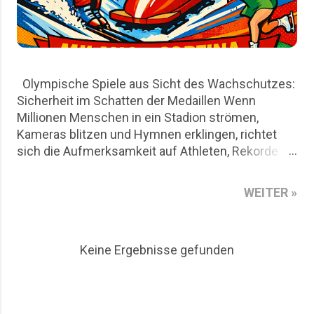
Olympische Spiele aus Sicht des Wachschutzes:
Sicherheit im Schatten der Medaillen Wenn
Millionen Menschen in ein Stadion strömen,
Kameras blitzen und Hymnen erklingen, richtet
sich die Aufmerksamkeit auf Athleten, Rekorde
und nationale Emotionen. Für den Wachschutz
beginnt die eigentliche Arbeit jedoch lange vor
WEITER »
dem ersten Startschuss. Die Olympischen Spiele
in Mailand und Cortina D`Ampezzo sind aus Sicht
des Wachschutzes nicht nur ein sportliches
Keine Ergebnisse gefunden
Großereignis, sondern auch ein logistisches
Puzzle aus Risikoanalysen, Personalplanung und
permanenter Präsenz. Dieser Artikel beleuchtet
die Rolle privater Sicherheitsdienste rund um