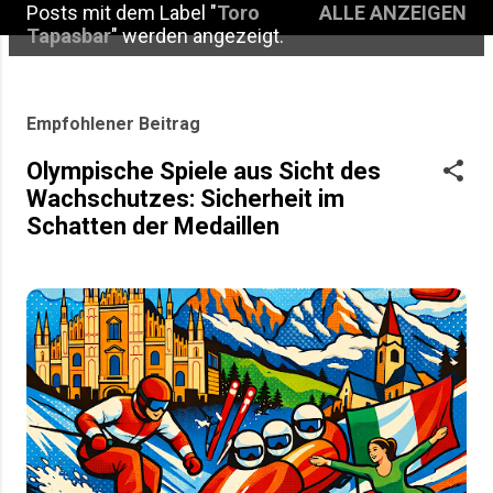
Posts mit dem Label "
Toro
ALLE ANZEIGEN
P
Tapasbar
" werden angezeigt.
o
s
Empfohlener Beitrag
t
Olympische Spiele aus Sicht des
s
Wachschutzes: Sicherheit im
Schatten der Medaillen