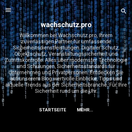
Direkt zum Hauptbereich
wachschutz.pro
Willkommen bei Wachschutz.pro, Ihrem
zuverlässigen Partner für umfassende
Sicherheitsdienstleistungen. Digitaler Schutz,
Objektschutz, Veranstaltungssicherheit und
Zutrittskontrolle. Alles über modernster Technologie
und Schulungen, Sicherheitsstandards für
Unternehmen und Privatpersonen. Entdecken Sie
auf unserem Blog wertvolle Einblicke, Tipps und
aktuelle Trends aus der Sicherheitsbranche. Für Ihre
Sicherheit rund um die Uhr.
STARTSEITE
MEHR…
KOOPERATIONEN, GASTBEITRÄGE &
EMPFEHLUNGEN