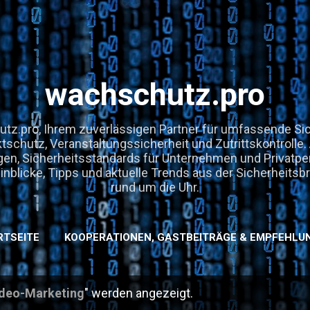
Direkt zum Hauptbereich
wachschutz.pro
z.pro, Ihrem zuverlässigen Partner für umfassende Sic
ktschutz, Veranstaltungssicherheit und Zutrittskontrolle
en, Sicherheitsstandards für Unternehmen und Privatpe
nblicke, Tipps und aktuelle Trends aus der Sicherheitsbr
rund um die Uhr.
RTSEITE
KOOPERATIONEN, GASTBEITRÄGE & EMPFEHLU
deo-Marketing
" werden angezeigt.