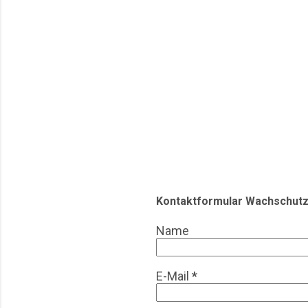
auch ein logistisches
Artikel beleuchtet die 
praktische Herausforde
operative Realität eine
Spiele aus Sicht des 
Bereits b...
Kontaktformular Wachschutz
Name
E-Mail
*