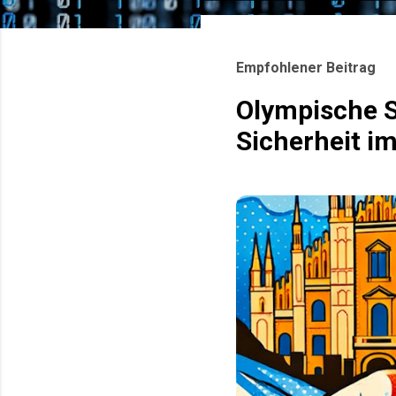
o
s
Empfohlener Beitrag
t
s
Olympische S
Sicherheit i