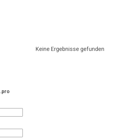
 Puzzle aus Risikoanalysen, Personalplanung und permane
Rolle privater Sicherheitsdienste rund um Olympische Spie
rungen und wirtschaftliche Aspekte. Der Blick richtet s
r Branche, die meist im Hintergrund agiert. Einleitung & 
Wachschutzes Großveranstaltungen waren schon immer si
Keine Ergebnisse gefunden
.pro