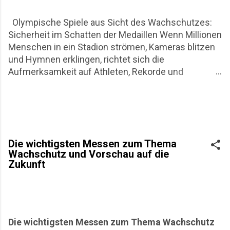
Olympische Spiele aus Sicht des Wachschutzes:
Sicherheit im Schatten der Medaillen Wenn Millionen
Menschen in ein Stadion strömen, Kameras blitzen
und Hymnen erklingen, richtet sich die
Aufmerksamkeit auf Athleten, Rekorde und
nationale Emotionen. Für den Wachschutz beginnt
die eigentliche Arbeit jedoch lange vor dem ersten
Startschuss. Die Olympischen Spiele in Mailand und
Cortina D`Ampezzo sind aus Sicht des
Wachschutzes nicht nur ein sportliches
Die wichtigsten Messen zum Thema
Großereignis, sondern auch ein logistisches Puzzle
Wachschutz und Vorschau auf die
aus Risikoanalysen, Personalplanung und
Zukunft
permanenter Präsenz. Dieser Artikel beleuchtet die
Rolle privater Sicherheitsdienste rund um
Olympische Spiele, ihre Entwicklung, praktische
Herausforderungen und wirtschaftliche Aspekte.
Der Blick richtet sich bewusst auf die operative
Die wichtigsten Messen zum Thema Wachschutz