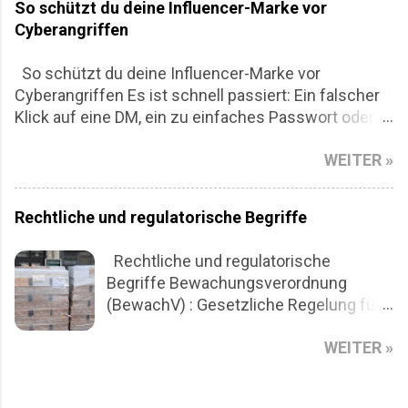
So schützt du deine Influencer-Marke vor
Cyberangriffen
So schützt du deine Influencer-Marke vor
Cyberangriffen Es ist schnell passiert: Ein falscher
Klick auf eine DM, ein zu einfaches Passwort oder
eine dubiose App mit viel zu vielen Berechtigungen
WEITER »
– und zack, dein Account gehört nicht mehr dir.
Gerade wenn du als Influencer:in unterwegs bist
und deine Reichweite deine Währung ist, kann ein
Rechtliche und regulatorische Begriffe
Cyberangriff richtig wehtun. Finanziell, aber auch
emotional. Denn plötzlich postet jemand in deinem
Rechtliche und regulatorische
Namen – und du schaust nur zu. Aber keine Panik.
Begriffe Bewachungsverordnung
Du musst kein IT-Profi sein, um deine Marke
(BewachV) : Gesetzliche Regelung für
abzusichern. Hier kommt eine realistische
die Bewachungsbranche in
Anleitung, wie du dich vor digitalen Angriffen
WEITER »
Deutschland. Gewerbeordnung (§ 34a) :
schützt, ohne in Paranoia zu verfallen. 1. Zwei-
Gesetzliche Grundlage für den Betrieb
Faktor-Authentifizierung: Dein digitales Türschloss
eines Sicherheitsdienstes.
Klingt langweilig? Vielleicht. Aber 2FA ist ein