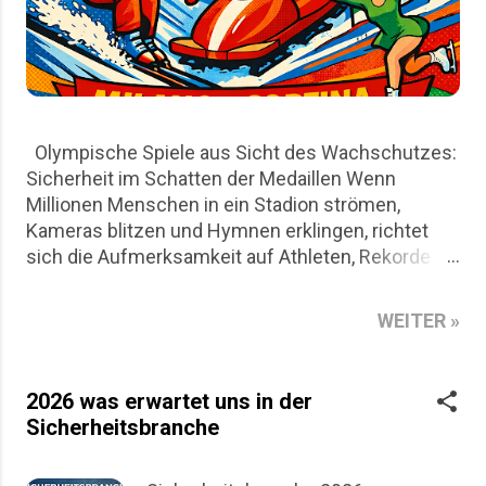
Olympische Spiele aus Sicht des Wachschutzes:
Sicherheit im Schatten der Medaillen Wenn
Millionen Menschen in ein Stadion strömen,
Kameras blitzen und Hymnen erklingen, richtet
sich die Aufmerksamkeit auf Athleten, Rekorde
und nationale Emotionen. Für den Wachschutz
beginnt die eigentliche Arbeit jedoch lange vor
WEITER »
dem ersten Startschuss. Die Olympischen Spiele
in Mailand und Cortina D`Ampezzo sind aus Sicht
des Wachschutzes nicht nur ein sportliches
2026 was erwartet uns in der
Großereignis, sondern auch ein logistisches
Sicherheitsbranche
Puzzle aus Risikoanalysen, Personalplanung und
permanenter Präsenz. Dieser Artikel beleuchtet