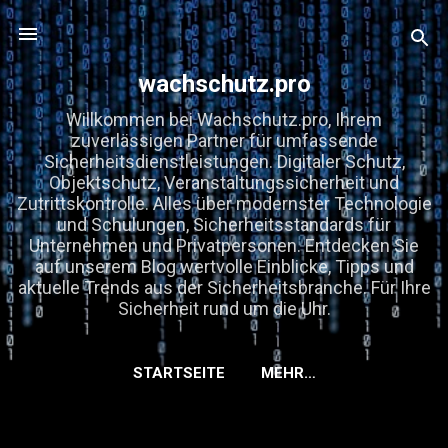
Direkt zum Hauptbereich
wachschutz.pro
Willkommen bei Wachschutz.pro, Ihrem
zuverlässigen Partner für umfassende
Sicherheitsdienstleistungen. Digitaler Schutz,
Objektschutz, Veranstaltungssicherheit und
Zutrittskontrolle. Alles über modernster Technologie
und Schulungen, Sicherheitsstandards für
Unternehmen und Privatpersonen. Entdecken Sie
auf unserem Blog wertvolle Einblicke, Tipps und
aktuelle Trends aus der Sicherheitsbranche. Für Ihre
Sicherheit rund um die Uhr.
STARTSEITE
MEHR…
KOOPERATIONEN, GASTBEITRÄGE &
EMPFEHLUNGEN