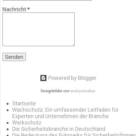
Sicherheitsbranche 2026: Prognosen
Nachricht
*
für dieses Jahr. Kurze Einordnung:
Warum 2026 ein wichtiges Jahr ist
2026 ist kein Wendepunkt im
klassischen Sinn. Es ist eher ein
Prüfjahr. Viele Entwicklungen, die seit
fünf bis zehn Jahren laufen,
kommen jetzt gleichzeitig im Alltag
an. Digitale Systeme sind da,
funktionieren aber nicht überall
sauber Personal fehlt nic...
Powered by Blogger
Designbilder von
enot-poloskun
Startseite
Wachschutz: Ein umfassender Leitfaden für
Experten und Unternehmen der Branche
Werkschutz
Die Sicherheitsbranche in Deutschland
Die Bedeutung des Fuhrparks für Sicherheitsfirmen