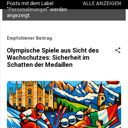
Posts mit dem Label
ALLE ANZEIGEN
P
"
Personalmangel
" werden
angezeigt.
o
s
t
Empfohlener Beitrag
s
Olympische Spiele aus Sicht des
Wachschutzes: Sicherheit im
Schatten der Medaillen