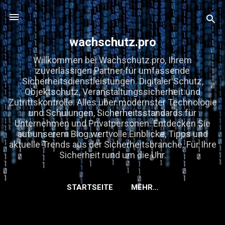
Direkt zum Hauptbereich
wachschutz.pro
Willkommen bei Wachschutz.pro, Ihrem
zuverlässigen Partner für umfassende
Sicherheitsdienstleistungen. Digitaler Schutz,
Objektschutz, Veranstaltungssicherheit und
Zutrittskontrolle. Alles über modernster Technologie
und Schulungen, Sicherheitsstandards für
Unternehmen und Privatpersonen. Entdecken Sie
auf unserem Blog wertvolle Einblicke, Tipps und
aktuelle Trends aus der Sicherheitsbranche. Für Ihre
Sicherheit rund um die Uhr.
STARTSEITE
MEHR…
KOOPERATIONEN, GASTBEITRÄGE &
EMPFEHLUNGEN