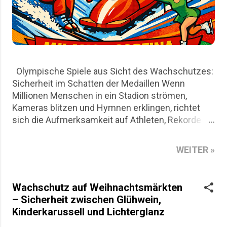
Olympische Spiele aus Sicht des Wachschutzes:
Sicherheit im Schatten der Medaillen Wenn
Millionen Menschen in ein Stadion strömen,
Kameras blitzen und Hymnen erklingen, richtet
sich die Aufmerksamkeit auf Athleten, Rekorde
und nationale Emotionen. Für den Wachschutz
beginnt die eigentliche Arbeit jedoch lange vor
WEITER »
dem ersten Startschuss. Die Olympischen Spiele
in Mailand und Cortina D`Ampezzo sind aus Sicht
des Wachschutzes nicht nur ein sportliches
Wachschutz auf Weihnachtsmärkten
Großereignis, sondern auch ein logistisches
– Sicherheit zwischen Glühwein,
Puzzle aus Risikoanalysen, Personalplanung und
Kinderkarussell und Lichterglanz
permanenter Präsenz. Dieser Artikel beleuchtet