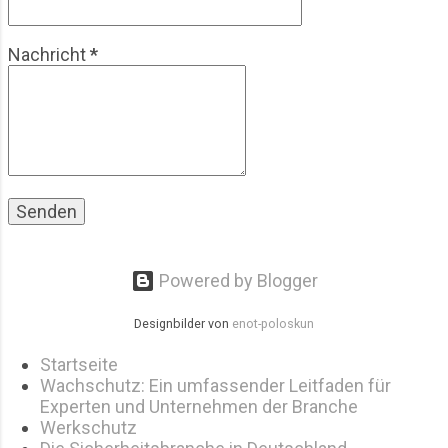
überhaupt? Der Blick hinter die Kulissen zeigt:
Weihnachtsmarkt-Sicherheit ist eine Mischung
Nachricht
*
aus Prävention, Beobachtung, Kommunikation –
und manchmal auch Fingerspitzengefühl be...
Powered by Blogger
Designbilder von
enot-poloskun
Startseite
Wachschutz: Ein umfassender Leitfaden für
Experten und Unternehmen der Branche
Werkschutz