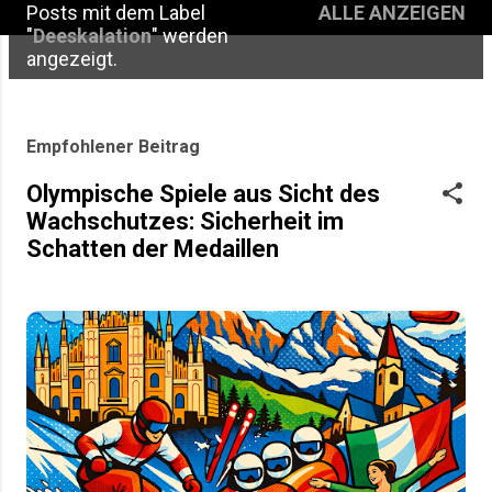
Posts mit dem Label
ALLE ANZEIGEN
P
"
Deeskalation
" werden
angezeigt.
o
s
t
Empfohlener Beitrag
s
Olympische Spiele aus Sicht des
Wachschutzes: Sicherheit im
Schatten der Medaillen