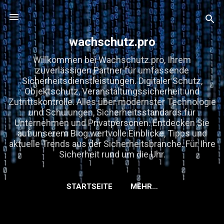
Direkt zum Hauptbereich
wachschutz.pro
Willkommen bei Wachschutz.pro, Ihrem
zuverlässigen Partner für umfassende
Sicherheitsdienstleistungen. Digitaler Schutz,
Objektschutz, Veranstaltungssicherheit und
Zutrittskontrolle. Alles über modernster Technologie
und Schulungen, Sicherheitsstandards für
Unternehmen und Privatpersonen. Entdecken Sie
auf unserem Blog wertvolle Einblicke, Tipps und
aktuelle Trends aus der Sicherheitsbranche. Für Ihre
Sicherheit rund um die Uhr.
STARTSEITE
MEHR…
KOOPERATIONEN, GASTBEITRÄGE &
EMPFEHLUNGEN