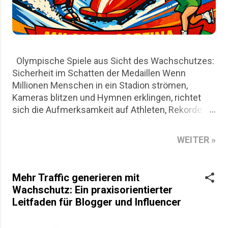
Olympische Spiele aus Sicht des Wachschutzes:
Sicherheit im Schatten der Medaillen Wenn
Millionen Menschen in ein Stadion strömen,
Kameras blitzen und Hymnen erklingen, richtet
sich die Aufmerksamkeit auf Athleten, Rekorde
und nationale Emotionen. Für den Wachschutz
beginnt die eigentliche Arbeit jedoch lange vor
WEITER »
dem ersten Startschuss. Die Olympischen Spiele
in Mailand und Cortina D`Ampezzo sind aus Sicht
des Wachschutzes nicht nur ein sportliches
Mehr Traffic generieren mit
Großereignis, sondern auch ein logistisches
Wachschutz: Ein praxisorientierter
Puzzle aus Risikoanalysen, Personalplanung und
Leitfaden für Blogger und Influencer
permanenter Präsenz. Dieser Artikel beleuchtet
die Rolle privater Sicherheitsdienste rund um