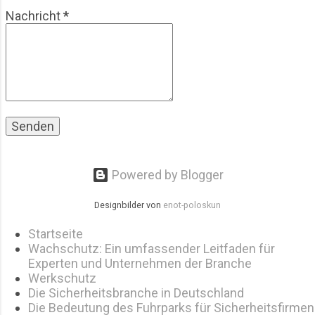
darum, sowohl reale Events als auch digitale
Nachricht
*
Plattformen effektiv abzusichern – und das kann
signifikanten Einfluss auf Sichtbarkeit,
Engageme...
Powered by Blogger
Designbilder von
enot-poloskun
Startseite
Wachschutz: Ein umfassender Leitfaden für
Experten und Unternehmen der Branche
Werkschutz
Die Sicherheitsbranche in Deutschland
Die Bedeutung des Fuhrparks für Sicherheitsfirmen