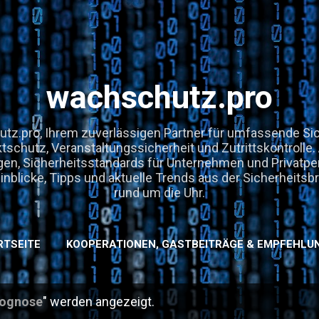
Direkt zum Hauptbereich
wachschutz.pro
z.pro, Ihrem zuverlässigen Partner für umfassende Sic
ktschutz, Veranstaltungssicherheit und Zutrittskontrolle
en, Sicherheitsstandards für Unternehmen und Privatpe
nblicke, Tipps und aktuelle Trends aus der Sicherheitsbr
rund um die Uhr.
RTSEITE
KOOPERATIONEN, GASTBEITRÄGE & EMPFEHLU
ognose
" werden angezeigt.