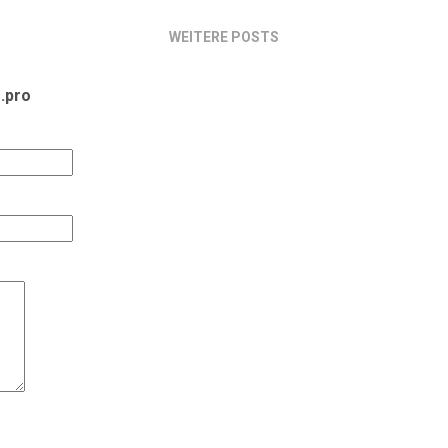
ndepunkt im klassischen Sinn. Es ist eher ein Prüfjahr. 
e seit fünf bis zehn Jahren laufen, kommen jetzt gleichzei
WEITERE POSTS
gitale Systeme sind da, funktionieren aber nicht überall 
c...
.pro