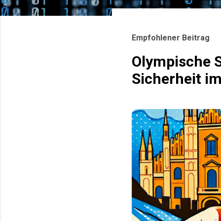
o
s
Empfohlener Beitrag
t
s
Olympische S
Sicherheit i