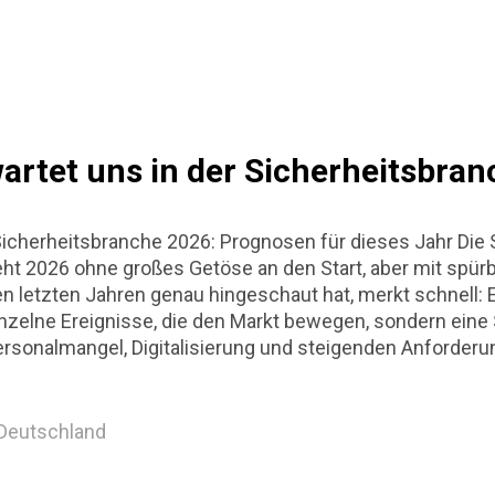
 Puzzle aus Risikoanalysen, Personalplanung und permane
Rolle privater Sicherheitsdienste rund um Olympische Spie
rungen und wirtschaftliche Aspekte. Der Blick richtet s
r Branche, die meist im Hintergrund agiert. Einleitung & 
Wachschutzes Großveranstaltungen waren schon immer si
artet uns in der Sicherheitsbran
cherheitsbranche 2026: Prognosen für dieses Jahr Die 
ht 2026 ohne großes Getöse an den Start, aber mit spür
n letzten Jahren genau hingeschaut hat, merkt schnell: 
nzelne Ereignisse, die den Markt bewegen, sondern ei
rsonalmangel, Digitalisierung und steigenden Anforder
ftraggebern. Stillstand ist keine Option mehr. Dieser Artik
nschen, die mit Sicherheit ihr Geld verdienen oder Ent
effen. Keine Hochglanzprognosen, sondern eine nüchte
 Deutschland
s 2026 realistisch auf uns zukommt. Sicherheitsbranch
eses Jahr. Kurze Einordnung: Warum 2026 ein wichtiges J