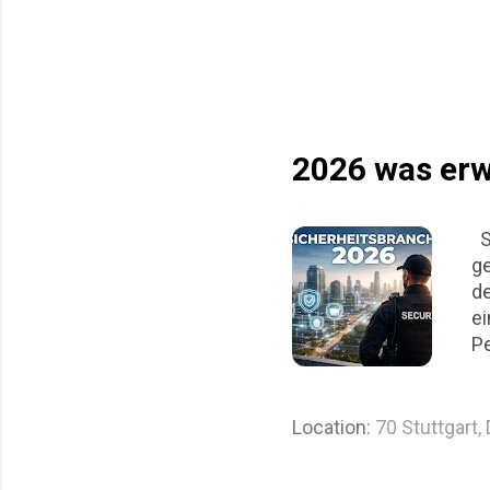
auch ein logistisches
Artikel beleuchtet die 
praktische Herausforde
operative Realität eine
Spiele aus Sicht des 
Bereits b...
2026 was erw
Si
ge
de
ei
Pe
Au
Me
tr
Location:
70 Stuttgart,
wa
di