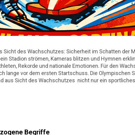
 Sicht des Wachschutzes: Sicherheit im Schatten der 
ein Stadion strömen, Kameras blitzen und Hymnen erkling
hleten, Rekorde und nationale Emotionen. Für den Wachs
och lange vor dem ersten Startschuss. Die Olympischen S
d aus Sicht des Wachschutzes nicht nur ein sportliches
 Puzzle aus Risikoanalysen, Personalplanung und permane
Rolle privater Sicherheitsdienste rund um Olympische Spie
rungen und wirtschaftliche Aspekte. Der Blick richtet s
r Branche, die meist im Hintergrund agiert. Einleitung & 
Wachschutzes Großveranstaltungen waren schon immer si
ezogene Begriffe