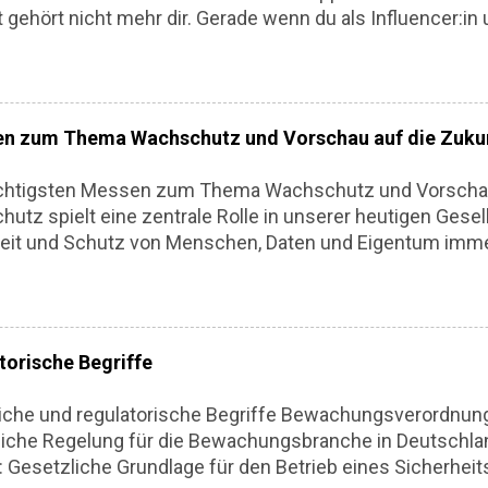
 gehört nicht mehr dir. Gerade wenn du als Influencer:in
Währung ist, kann ein Cyberangriff richtig wehtun. Finanz
ich postet jemand in deinem Namen – und du schaust nur
 sein, um deine Marke abzusichern. Hier kommt eine reali
ngriffen schützt, ohne in Paranoia zu verfallen. 1. Zwei-Fa
en zum Thema Wachschutz und Vorschau auf die Zuku
ss Klingt langweilig? Vielleicht. Aber 2FA ist ein verdam
iante reicht nicht. Nutze lieber eine App wie Authy , Goo
chtigsten Messen zum Thema Wachschutz und Vorschau 
dware-Token wie YubiKey. Klar, ein Gerät mehr. Aber auch:
utz spielt eine zentrale Rolle in unserer heutigen Gesell
heit und Schutz von Menschen, Daten und Eigentum imm
n. Unternehmen, Organisationen und staatliche Stellen i
cen in den Schutz vor physischen und digitalen Bedro
in diesem Zusammenhang als zentrale Plattformen, um 
ellen, Technologien zu vergleichen und Netzwerke aufz
torische Begriffe
 geben wir einen Überblick über die wichtigsten internati
ssen zum Thema Wachschutz und wagen einen Ausblick 
che und regulatorische Begriffe Bewachungsverordnun
. 1. Security Essen (Deutschland) Die Security Essen gilt
iche Regelung für die Bewachungsbranche in Deutschl
ndsten Messen für Sicherheit und Brandschutz. Sie finde
 : Gesetzliche Grundlage für den Betrieb eines Sicherheit
tatt und zieht zahlreiche internationale Aussteller und 