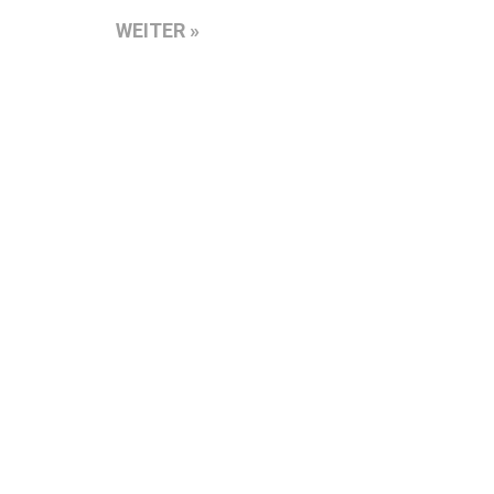
utz
WEITER »
 Arbeitsschutz :
etrieb. Foto: Toro