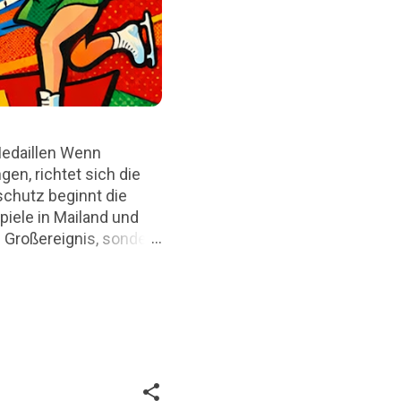
Medaillen Wenn
en, richtet sich die
chutz beginnt die
piele in Mailand und
 Großereignis, sondern
nter Präsenz. Dieser
le, ihre Entwicklung,
ich bewusst auf die
Hintergrund: Olympische
cherheitsrelevant.