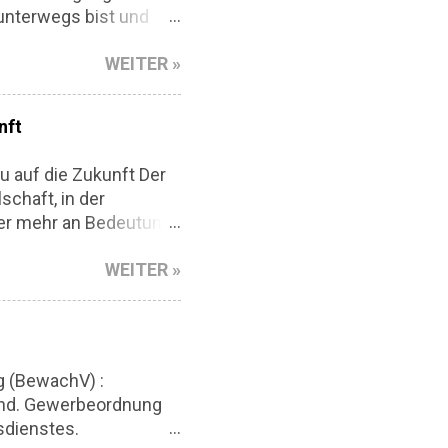
 unterwegs bist und
iell, aber auch
WEITER »
 zu. Aber keine Panik.
stische Anleitung, wie
ktor-Authentifizierung:
nft
mt guter Anfang. Und
gle Authenticator oder
auf die Zukunft Der
 eine e...
schaft, in der
er mehr an Bedeutung
nvestieren erhebliche
WEITER »
hungen. Fachmessen
Innovationen
ubauen. In diesem
onalen und nationalen
auf die Zukunft der
g (BewachV) :
 als eine der weltweit
and. Gewerbeordnung
t alle zwei Jahre in
sdienstes.
Fachbesucher an.