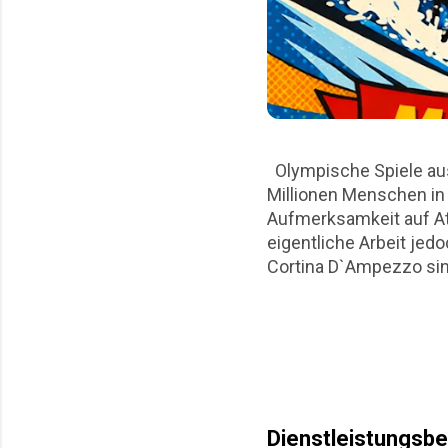
Olympische Spiele aus
Millionen Menschen in 
Aufmerksamkeit auf At
eigentliche Arbeit jed
Cortina D`Ampezzo sin
auch ein logistisches
Artikel beleuchtet die 
praktische Herausforde
operative Realität eine
Spiele aus Sicht des 
Bereits b...
Dienstleistungsb