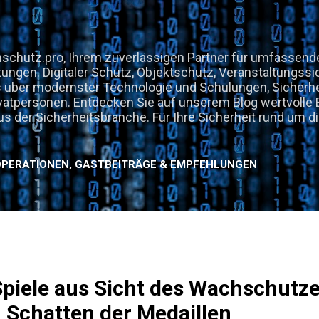
Direkt zum Hauptbereich
chutz.pro, Ihrem zuverlässigen Partner für umfassend
tungen. Digitaler Schutz, Objektschutz, Veranstaltungssi
les über modernster Technologie und Schulungen, Sicherh
atpersonen. Entdecken Sie auf unserem Blog wertvolle E
us der Sicherheitsbranche. Für Ihre Sicherheit rund um di
PERATIONEN, GASTBEITRÄGE & EMPFEHLUNGEN
piele aus Sicht des Wachschutze
m Schatten der Medaillen