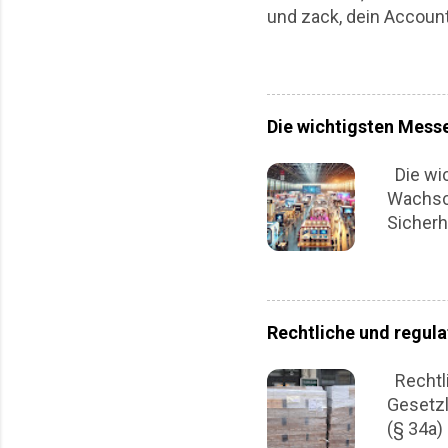
und zack, dein Account
deine Reichweite deine 
emotional. Denn plötzl
Du musst kein IT-Profi
du dich vor digitalen A
Die wichtigsten Mess
Dein digitales Türschlo
nein, die „per SMS“-Var
Die wi
besser noch: einen Har
Wachsch
Sicher
gewinne
Ressour
dienen 
vorzust
Rechtliche und regula
Artikel
Fachme
Rechtli
Branche
Gesetzl
bedeute
(§ 34a)
Essen s