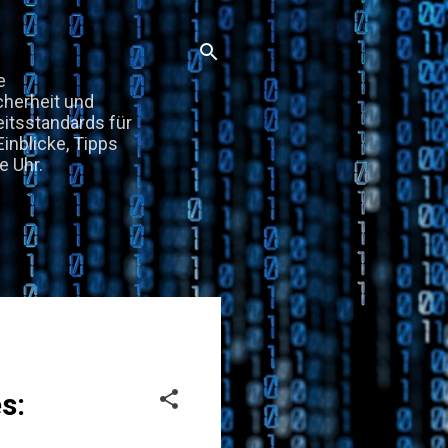
e
cherheit und
eitsstandards für
inblicke, Tipps
e Uhr.
s: