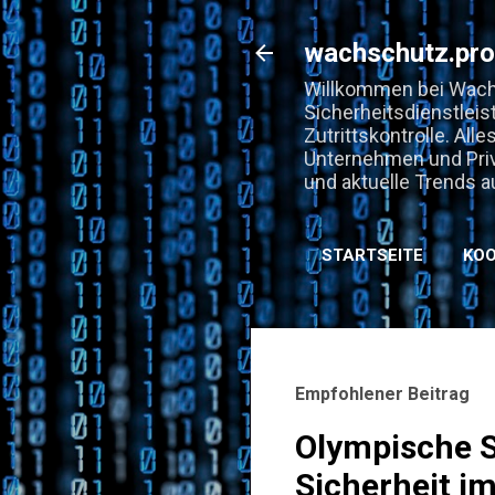
wachschutz.pro
Willkommen bei Wachs
Sicherheitsdienstleis
Zutrittskontrolle. Al
Unternehmen und Priv
und aktuelle Trends a
STARTSEITE
KOO
Empfohlener Beitrag
Olympische S
Sicherheit i