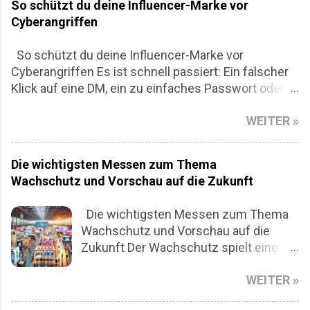
So schützt du deine Influencer-Marke vor
Cyberangriffen
So schützt du deine Influencer-Marke vor
Cyberangriffen Es ist schnell passiert: Ein falscher
Klick auf eine DM, ein zu einfaches Passwort oder
eine dubiose App mit viel zu vielen Berechtigungen
WEITER »
– und zack, dein Account gehört nicht mehr dir.
Gerade wenn du als Influencer:in unterwegs bist
und deine Reichweite deine Währung ist, kann ein
Die wichtigsten Messen zum Thema
Cyberangriff richtig wehtun. Finanziell, aber auch
Wachschutz und Vorschau auf die Zukunft
emotional. Denn plötzlich postet jemand in deinem
Namen – und du schaust nur zu. Aber keine Panik.
Die wichtigsten Messen zum Thema
Du musst kein IT-Profi sein, um deine Marke
Wachschutz und Vorschau auf die
abzusichern. Hier kommt eine realistische
Zukunft Der Wachschutz spielt eine
Anleitung, wie du dich vor digitalen Angriffen
zentrale Rolle in unserer heutigen
schützt, ohne in Paranoia zu verfallen. 1. Zwei-
WEITER »
Gesellschaft, in der Sicherheit und
Faktor-Authentifizierung: Dein digitales Türschloss
Schutz von Menschen, Daten und
Klingt langweilig? Vielleicht. Aber 2FA ist ein