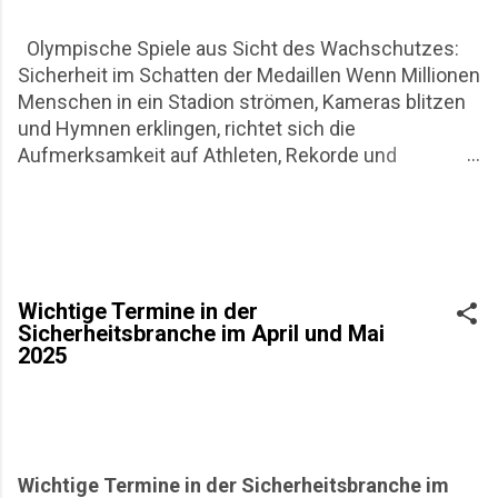
Olympische Spiele aus Sicht des Wachschutzes:
Sicherheit im Schatten der Medaillen Wenn Millionen
Menschen in ein Stadion strömen, Kameras blitzen
und Hymnen erklingen, richtet sich die
Aufmerksamkeit auf Athleten, Rekorde und
nationale Emotionen. Für den Wachschutz beginnt
die eigentliche Arbeit jedoch lange vor dem ersten
Startschuss. Die Olympischen Spiele in Mailand und
Cortina D`Ampezzo sind aus Sicht des
Wachschutzes nicht nur ein sportliches
Wichtige Termine in der
Großereignis, sondern auch ein logistisches Puzzle
Sicherheitsbranche im April und Mai
aus Risikoanalysen, Personalplanung und
2025
permanenter Präsenz. Dieser Artikel beleuchtet die
Rolle privater Sicherheitsdienste rund um
Olympische Spiele, ihre Entwicklung, praktische
Herausforderungen und wirtschaftliche Aspekte.
Der Blick richtet sich bewusst auf die operative
Wichtige Termine in der Sicherheitsbranche im