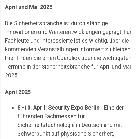
Realität einer Branche, die meist im Hintergrund
April und Mai 2025
agiert. Einleitung & Hintergrund: Olympische Spiele
aus Sicht des Wachschutzes Großveranstaltungen
Die Sicherheitsbranche ist durch ständige
waren schon immer sicherheitsrelevant. Bereits b...
Innovationen und Weiterentwicklungen geprägt. Für
Fachleute und Interessierte ist es wichtig, über die
kommenden Veranstaltungen informiert zu bleiben.
Hier finden Sie einen Überblick über die wichtigsten
Termine in der Sicherheitsbranche für April und Mai
2025.
April 2025
8.-10. April: Security Expo Berlin
- Eine der
führenden Fachmessen für
Sicherheitstechnologie in Deutschland mit
Schwerpunkt auf physische Sicherheit,